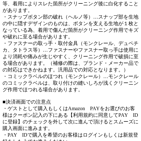
等、着用によりスレた箇所がクリーニング後に白化すること
があります。
・スナップボタン部の破れ（ヘルノ等）…スナップ部を生地
の中に隠すデザインのものは、ボタンを支える生地が１枚と
なっている為、着用で傷んだ箇所がクリーニング作用でキズ
や破れに至る場合があります。
・ファスナーの取っ手・取付金具（モンクレール、デュペチ
カ、タトラス等）…ファスナーやファスナー取っ手は使用に
より消耗や痛みが生じやすく、クリーニング作用で破損に至
る場合があります。（補修の際は、ブランド・メーカー品で
の対応はできかねます。汎用品での対応となります。）
・コミックラベルのほつれ（モンクレール）…モンクレール
のコミックラベルは、取り付けの縫いしろが浅くクリーニン
グ作用でほつれる場合があります。
■決済画面での注意点
・ゲストとして購入もしくはAmazon PAYをお選びのお客
様はクーポン記入の下にある【利用規約に同意してPAY ID
に登録】のチェックを外して次に進んで頂けるとスムーズに
購入画面に進みます。
・PAY IDで購入を希望のお客様はログインもしくは新規登