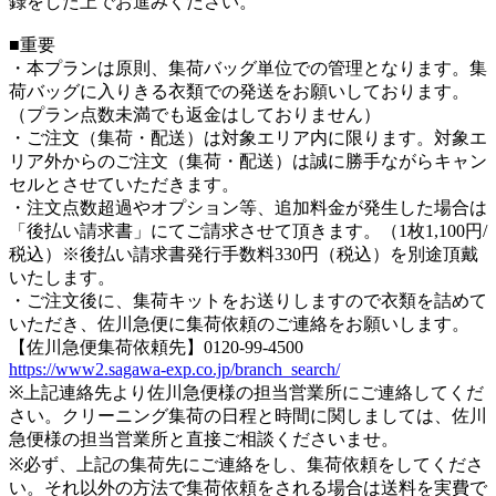
録をした上でお進みください。
■重要
・本プランは原則、集荷バッグ単位での管理となります。集
荷バッグに入りきる衣類での発送をお願いしております。
（プラン点数未満でも返金はしておりません）
・ご注文（集荷・配送）は対象エリア内に限ります。対象エ
リア外からのご注文（集荷・配送）は誠に勝手ながらキャン
セルとさせていただきます。
・注文点数超過やオプション等、追加料金が発生した場合は
「後払い請求書」にてご請求させて頂きます。（1枚1,100円/
税込）※後払い請求書発行手数料330円（税込）を別途頂戴
いたします。
・ご注文後に、集荷キットをお送りしますので衣類を詰めて
いただき、佐川急便に集荷依頼のご連絡をお願いします。
【佐川急便集荷依頼先】0120-99-4500
https://www2.sagawa-exp.co.jp/branch_search/
※上記連絡先より佐川急便様の担当営業所にご連絡してくだ
さい。クリーニング集荷の日程と時間に関しましては、佐川
急便様の担当営業所と直接ご相談くださいませ。
※必ず、上記の集荷先にご連絡をし、集荷依頼をしてくださ
い。それ以外の方法で集荷依頼をされる場合は送料を実費で