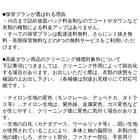
■保管プランが選ばれる理由
・10点まで詰め放題パック料金制なのでコートやダウンなど
衣類の種類による料金アップはありません。
・すべての保管プランは配達送料無料、さらにシミ抜き無
料・長期保管無料などの8つの無料サービスをご利用いただ
けます。
■高級ダウン商品のクリーニング補償対象外について
下記事項につきましては、クリーニング作用によって顕在化
する場合があります。お出しいただく際は、衣類の状態をご
確認の上お出し下さい。（各補修は別途お見積りにて対応可
能です。）
・ナイロン生地の変色（モンクレール、デュペチカ、タトラ
ス等）…ナイロン生地は、紫外線、金属変色、ガス変色など
が生じやすく、クリーニング後に変色に気付く場合がありま
す。
・生地の白化（カナダグース、ウールリッチ等）…固い生地
が使用されていることにより、本体と袖の脇部分、衣類の生
地の縫いしろ、ポケット部分、ファスナー部位、手首周り