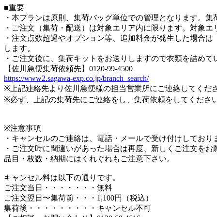
■重要
・本プランは原則、集荷バッグ単位での管理となります。集
・ご注文（集荷・配送）は対象エリア内に限ります。対象エ
・注文点数超過やオプション等、追加料金が発生した場合は「後
します。
・ご注文後に、集荷キットをお送りしますので衣類を詰めて
【佐川急便集荷依頼先】0120-99-4500
https://www2.sagawa-exp.co.jp/branch_search/
※上記連絡先より佐川急便様の担当営業所にご連絡してくだ
※必ず、上記の集荷先にご連絡をし、集荷依頼をしてくださ
※注意事項
・キャンセルのご連絡は、電話・メールで受け付けしており
・ご注文時に間違いがあった場合は再度、新しくご注文をお
品目・枚数・納期にはくれぐれもご注意下さい。
キャンセル料は以下の通りです。
ご注文当日・・・・・・・無料
ご注文翌日〜集荷前・・・1,100円（税込）
集荷後・・・・・・・・・キャンセル不可