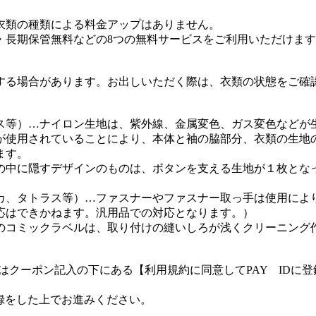
衣類の種類による料金アップはありません。
・長期保管無料などの8つの無料サービスをご利用いただけま
する場合があります。お出しいただく際は、衣類の状態をご確
ス等）…ナイロン生地は、紫外線、金属変色、ガス変色などが
が使用されていることにより、本体と袖の脇部分、衣類の生地
ます。
の中に隠すデザインのものは、ボタンを支える生地が１枚とな
カ、タトラス等）…ファスナーやファスナー取っ手は使用によ
応はできかねます。汎用品での対応となります。）
のコミックラベルは、取り付けの縫いしろが浅くクリーニング
客様はクーポン記入の下にある【利用規約に同意してPAY ID
登録をした上でお進みください。