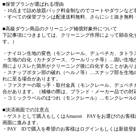
■保管プランが選ばれる理由
・10点まで詰め放題パック料金制なのでコートやダウンなど
・すべての保管プランは配達送料無料、さらにシミ抜き無料
■高級ダウン商品のクリーニング補償対象外について
下記事項につきましては、クリーニング作用によって顕在化
す。）
・ナイロン生地の変色（モンクレール、デュペチカ、タトラ
・生地の白化（カナダグース、ウールリッチ等）…固い生地
用によりスレた箇所がクリーニング後に白化することがあり
・スナップボタン部の破れ（ヘルノ等）…スナップ部を生地
れに至る場合があります。
・ファスナーの取っ手・取付金具（モンクレール、デュペチ
合があります。（補修の際は、ブランド・メーカー品での対
・コミックラベルのほつれ（モンクレール）…モンクレール
■決済画面での注意点
・ゲストとして購入もしくはAmazon PAYをお選びのお
画面に進みます。
・PAY IDで購入を希望のお客様はログインもしくは新規