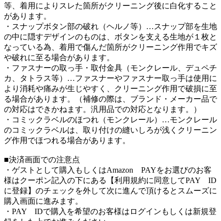
等、着用によりスレた箇所がクリーニング後に白化すること
があります。
・スナップボタン部の破れ（ヘルノ等）…スナップ部を生地
の中に隠すデザインのものは、ボタンを支える生地が１枚と
なっている為、着用で傷んだ箇所がクリーニング作用でキズ
や破れに至る場合があります。
・ファスナーの取っ手・取付金具（モンクレール、デュペチ
カ、タトラス等）…ファスナーやファスナー取っ手は使用に
より消耗や痛みが生じやすく、クリーニング作用で破損に至
る場合があります。（補修の際は、ブランド・メーカー品で
の対応はできかねます。汎用品での対応となります。）
・コミックラベルのほつれ（モンクレール）…モンクレール
のコミックラベルは、取り付けの縫いしろが浅くクリーニン
グ作用でほつれる場合があります。
■決済画面での注意点
・ゲストとして購入もしくはAmazon PAYをお選びのお客
様はクーポン記入の下にある【利用規約に同意してPAY ID
に登録】のチェックを外して次に進んで頂けるとスムーズに
購入画面に進みます。
・PAY IDで購入を希望のお客様はログインもしくは新規登