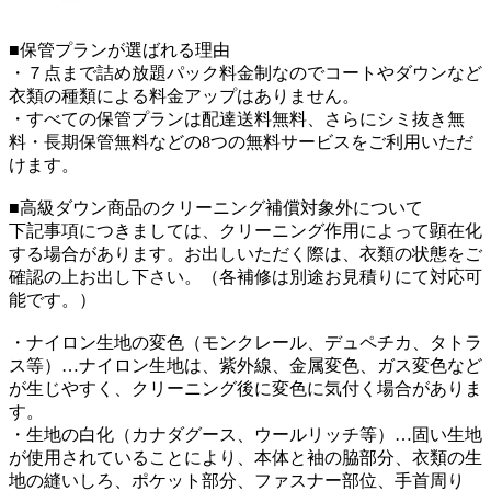
■保管プランが選ばれる理由
・７点まで詰め放題パック料金制なのでコートやダウンなど
衣類の種類による料金アップはありません。
・すべての保管プランは配達送料無料、さらにシミ抜き無
料・長期保管無料などの8つの無料サービスをご利用いただ
けます。
■高級ダウン商品のクリーニング補償対象外について
下記事項につきましては、クリーニング作用によって顕在化
する場合があります。お出しいただく際は、衣類の状態をご
確認の上お出し下さい。（各補修は別途お見積りにて対応可
能です。）
・ナイロン生地の変色（モンクレール、デュペチカ、タトラ
ス等）…ナイロン生地は、紫外線、金属変色、ガス変色など
が生じやすく、クリーニング後に変色に気付く場合がありま
す。
・生地の白化（カナダグース、ウールリッチ等）…固い生地
が使用されていることにより、本体と袖の脇部分、衣類の生
地の縫いしろ、ポケット部分、ファスナー部位、手首周り