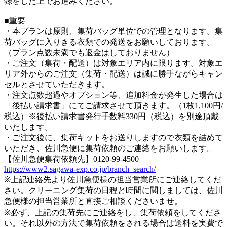
録をした上でお進みください。
■重要
・本プランは原則、集荷バッグ単位での管理となります。集
荷バッグに入りきる衣類での発送をお願いしております。
（プラン点数未満でも返金はしておりません）
・ご注文（集荷・配送）は対象エリア内に限ります。対象エ
リア外からのご注文（集荷・配送）は誠に勝手ながらキャン
セルとさせていただきます。
・注文点数超過やオプション等、追加料金が発生した場合は
「後払い請求書」にてご請求させて頂きます。（1枚1,100円/
税込）※後払い請求書発行手数料330円（税込）を別途頂戴
いたします。
・ご注文後に、集荷キットをお送りしますので衣類を詰めて
いただき、佐川急便に集荷依頼のご連絡をお願いします。
【佐川急便集荷依頼先】0120-99-4500
https://www2.sagawa-exp.co.jp/branch_search/
※上記連絡先より佐川急便様の担当営業所にご連絡してくだ
さい。クリーニング集荷の日程と時間に関しましては、佐川
急便様の担当営業所と直接ご相談くださいませ。
※必ず、上記の集荷先にご連絡をし、集荷依頼をしてくださ
い。それ以外の方法で集荷依頼をされる場合は送料を実費で